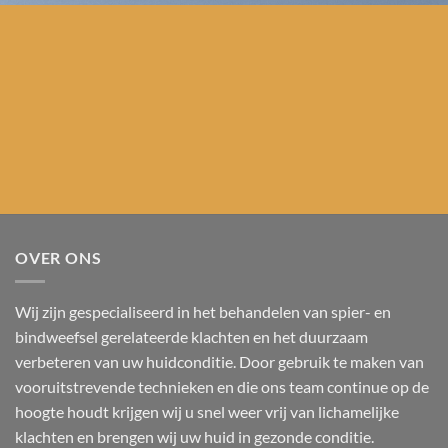
OVER ONS
Wij zijn gespecialiseerd in het behandelen van spier- en
bindweefsel gerelateerde klachten en het duurzaam
verbeteren van uw huidconditie. Door gebruik te maken van
vooruitstrevende technieken en die ons team continue op de
hoogte houdt krijgen wij u snel weer vrij van lichamelijke
klachten en brengen wij uw huid in gezonde conditie.