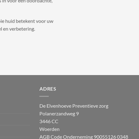
 in voor een doordachte,
oie huid betekent voor uw
el en verbetering.
ADRES
De Elvenhoeve Preventieve zorg
Polanerzandweg 9
3446 CC
Woerden
AGB Code Onderneming 90055126
0348