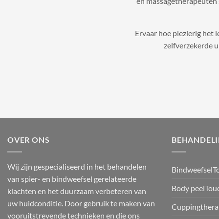
en massagetherapeuten s
Ervaar hoe plezierig het
zelfverzekerde ui
OVER ONS
BEHANDEL
Wij zijn gespecialiseerd in het behandelen
BindweefselT
van spier- en bindweefsel gerelateerde
Body peelTou
klachten en het duurzaam verbeteren van
uw huidconditie. Door gebruik te maken van
Cuppingthera
vooruitstrevende technieken en die ons