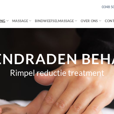
0348 5
ING
MASSAGE
BINDWEEFSELMASSAGE
OVER ONS
CON
ENDRADEN BEH
Rimpel reductie treatment