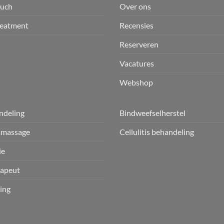
ouch
Over ons
reatment
Recensies
Reserveren
Vacatures
Webshop
ndeling
Bindweefselherstel
smassage
Cellulitis behandeling
ie
apeut
ing