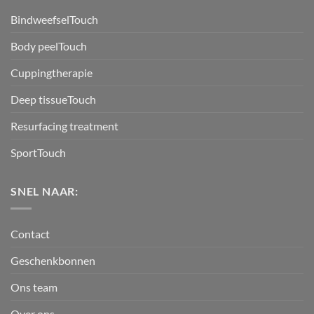
BindweefselTouch
Body peelTouch
Cuppingtherapie
Deep tissueTouch
Resurfacing treatment
SportTouch
SNEL NAAR:
Contact
Geschenkbonnen
Ons team
Over ons