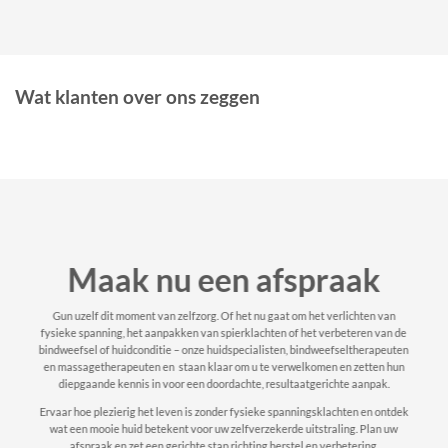
Wat klanten over ons zeggen
Maak nu een afspraak
Gun uzelf dit moment van zelfzorg. Of het nu gaat om het verlichten van
fysieke spanning, het aanpakken van spierklachten of het verbeteren van de
bindweefsel of huidconditie – onze huidspecialisten, bindweefseltherapeuten
en massagetherapeuten en staan klaar om u te verwelkomen en zetten hun
diepgaande kennis in voor een doordachte, resultaatgerichte aanpak.
Ervaar hoe plezierig het leven is zonder fysieke spanningsklachten en ontdek
wat een mooie huid betekent voor uw zelfverzekerde uitstraling. Plan uw
afspraak en zet een gerichte stap richting herstel en verbetering.