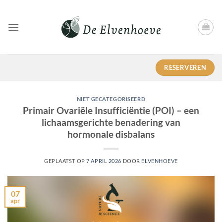
Ga
naar
inhoud
RESERVEREN
NIET GECATEGORISEERD
Primair Ovariële Insufficiëntie (POI) – een
lichaamsgerichte benadering van
hormonale disbalans
GEPLAATST OP
7 APRIL 2026
DOOR
ELVENHOEVE
07
apr