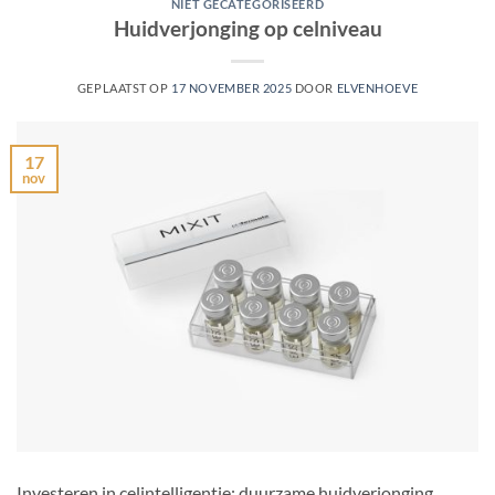
NIET GECATEGORISEERD
Huidverjonging op celniveau
GEPLAATST OP
17 NOVEMBER 2025
DOOR
ELVENHOEVE
17
nov
Investeren in celintelligentie: duurzame huidverjonging