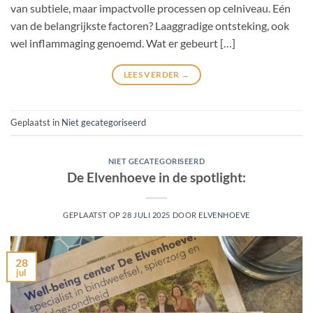
van subtiele, maar impactvolle processen op celniveau. Eén
van de belangrijkste factoren? Laaggradige ontsteking, ook
wel inflammaging genoemd. Wat er gebeurt […]
LEES VERDER
→
Geplaatst in
Niet gecategoriseerd
NIET GECATEGORISEERD
De Elvenhoeve in de spotlight:
GEPLAATST OP
28 JULI 2025
DOOR
ELVENHOEVE
28
jul