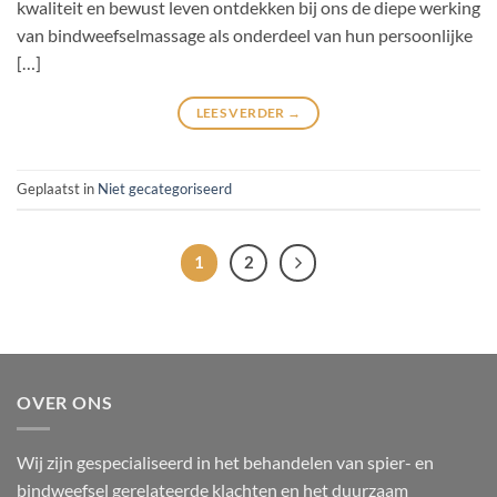
kwaliteit en bewust leven ontdekken bij ons de diepe werking
van bindweefselmassage als onderdeel van hun persoonlijke
[…]
LEES VERDER
→
Geplaatst in
Niet gecategoriseerd
1
2
OVER ONS
Wij zijn gespecialiseerd in het behandelen van spier- en
bindweefsel gerelateerde klachten en het duurzaam