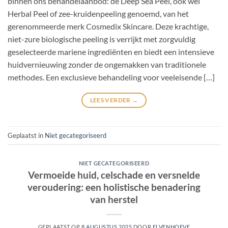
binnen ons behandelaanbod: de Deep Sea Peel, ook wel
Herbal Peel of zee-kruidenpeeling genoemd, van het
gerenommeerde merk Cosmedix Skincare. Deze krachtige,
niet-zure biologische peeling is verrijkt met zorgvuldig
geselecteerde mariene ingrediënten en biedt een intensieve
huidvernieuwing zonder de ongemakken van traditionele
methodes. Een exclusieve behandeling voor veeleisende […]
LEES VERDER
→
Geplaatst in
Niet gecategoriseerd
NIET GECATEGORISEERD
Vermoeide huid, celschade en versnelde
veroudering: een holistische benadering
van herstel
GEPLAATST OP
8 AUGUSTUS 2025
DOOR
ELVENHOEVE