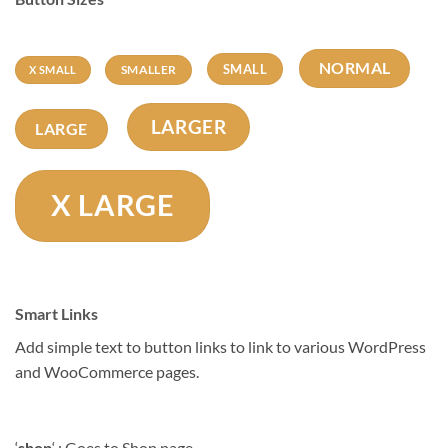
NORMAL
SMALL
SMALLER
X SMALL
LARGER
LARGE
X LARGE
Smart Links
Add simple text to button links to link to various WordPress
and WooCommerce pages.
‘
shop
‘ : Goes to Shop page