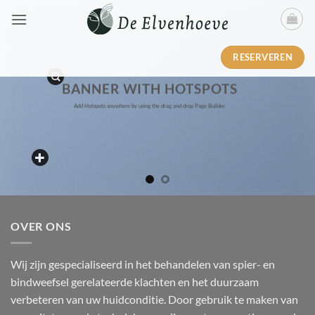
Ga
naar
inhoud
RESERVEREN
BANNER WITH HOTSPOTS
Add Hotspots anywhere by using the drag and drop Page Builder.
OVER ONS
Wij zijn gespecialiseerd in het behandelen van spier- en
bindweefsel gerelateerde klachten en het duurzaam
verbeteren van uw huidconditie. Door gebruik te maken van