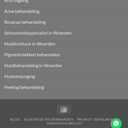
Anti-Ageing
Acne behandeling
Rosacae behandeling
Schoonheidsspecialist in Woerden
Huidinstituut in Woerden
Pigmentvlekken behandelen
Huidbehandeling in Woerden
Huidverjonging
Peeling behandeling
IDeal
BLOG
ALGEMENE VOORWAARDEN
PRIVACY VERKLARING
HEROEPINGSRECHT