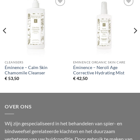
Toevoegen
Toevoegen
aan
aan
verlanglijst
verlanglijst
CLEANSERS
EMINENCE ORGANIC SKIN CARE
Éminence – Calm Skin
Éminence – Neroli Age
Chamomile Cleanser
Corrective Hydrating Mist
€
53,50
€
42,50
OVER ONS
Wij zijn gespecialiseerd in het behandelen van spier- en
bindweefsel gerelateerde klachten en het duurzaam
verbeteren van uw huidconditie. Door gebruik te maken van