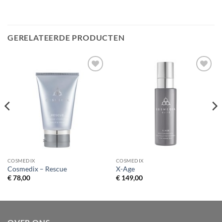
GERELATEERDE PRODUCTEN
Toevoegen
Toevoegen
aan
aan
verlanglijst
verlanglijst
COSMEDIX
COSMEDIX
Cosmedix – Rescue
X-Age
€
78,00
€
149,00