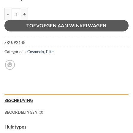
Alt-A aantal
Alternative:
TOEVOEGEN AAN WINKELWAGEN
SKU:
92148
Categorieën:
Cosmedix
,
Elite
BESCHRIJVING
BEOORDELINGEN (0)
Huidtypes