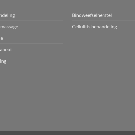
ndeling
Bindweefselherstel
smassage
Cellulitis behandeling
ie
apeut
ing