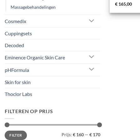
€
165,00
Massagebehandelingen
Cosmedix
Cuppingsets
Decoded
Eminence Organic Skin Care
pHFormula
Skin for skin
Thoclor Labs
FILTEREN OP PRIJS
Min.
Max.
Prijs:
€ 160
—
€ 170
FILTER
prijs
prijs