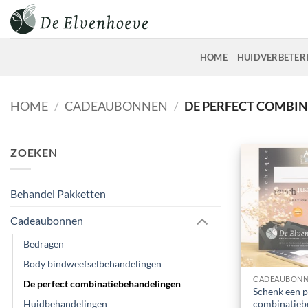
Ga
naar
inhoud
HOME
HUIDVERBETER
HOME
/
CADEAUBONNEN
/
DE PERFECT COMBI
ZOEKEN
Behandel Pakketten
Cadeaubonnen
Bedragen
Body bindweefselbehandelingen
CADEAUBON
De perfect combinatiebehandelingen
Schenk een p
combinatieb
Huidbehandelingen