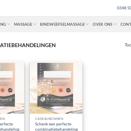
0348 5
ING
MASSAGE
BINDWEEFSELMASSAGE
OVER ONS
CON
Too
NATIEBEHANDELINGEN
Toevoegen
Toevoegen
aan
aan
verlanglijst
verlanglijst
NEN
CADEAUBONNEN
erfecte
Schenk een perfecte
ehandeling
combinatiebehandeling