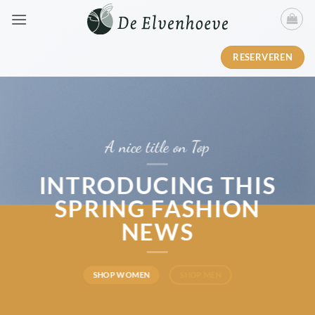
Ga
naar
inhoud
RESERVEREN
A nice title on Top
INTRODUCING THIS
SPRING FASHION
NEWS
SHOP WOMEN
SHOP MEN