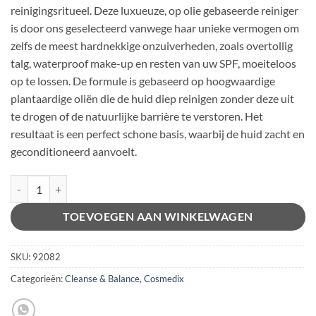
reinigingsritueel. Deze luxueuze, op olie gebaseerde reiniger
is door ons geselecteerd vanwege haar unieke vermogen om
zelfs de meest hardnekkige onzuiverheden, zoals overtollig
talg, waterproof make-up en resten van uw SPF, moeiteloos
op te lossen. De formule is gebaseerd op hoogwaardige
plantaardige oliën die de huid diep reinigen zonder deze uit
te drogen of de natuurlijke barrière te verstoren. Het
resultaat is een perfect schone basis, waarbij de huid zacht en
geconditioneerd aanvoelt.
Cosmedix - Purity Solution aantal
Alternative:
TOEVOEGEN AAN WINKELWAGEN
SKU:
92082
Categorieën:
Cleanse & Balance
,
Cosmedix