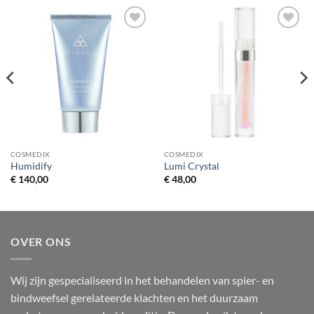
Toevoegen
Toevoegen
aan
aan
verlanglijst
verlanglijst
COSMEDIX
COSMEDIX
Humidify
Lumi Crystal
€
140,00
€
48,00
OVER ONS
Wij zijn gespecialiseerd in het behandelen van spier- en
bindweefsel gerelateerde klachten en het duurzaam