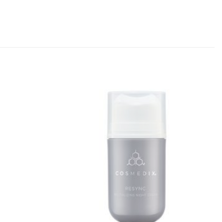
Toevoegen
Toevoegen
aan
aan
verlanglijst
verlanglijst