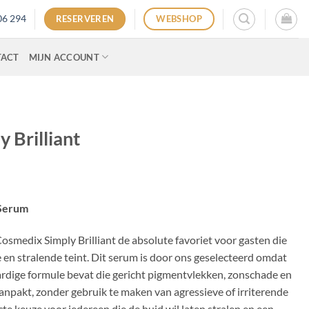
06 294
RESERVEREN
WEBSHOP
TACT
MIJN ACCOUNT
 Brilliant
 Serum
Cosmedix Simply Brilliant de absolute favoriet voor gasten die
e en stralende teint. Dit serum is door ons geselecteerd omdat
aardige formule bevat die gericht pigmentvlekken, zonschade en
npakt, zonder gebruik te maken van agressieve of irriterende
te keuze voor iedereen die de huid wil laten stralen en een