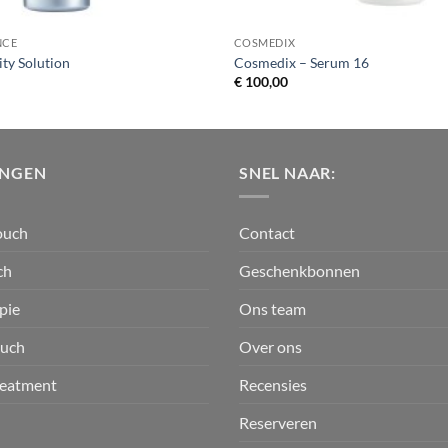
NCE
COSMEDIX
ty Solution
Cosmedix – Serum 16
€
100,00
INGEN
SNEL NAAR:
ouch
Contact
ch
Geschenkbonnen
pie
Ons team
ouch
Over ons
reatment
Recensies
Reserveren