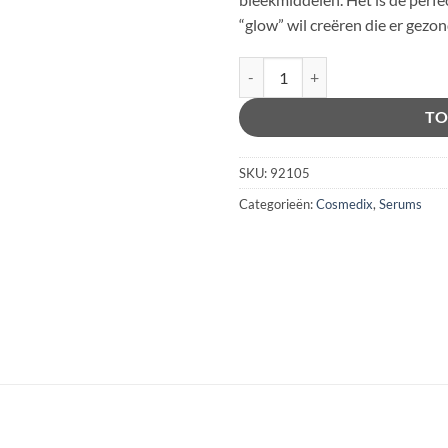
“glow” wil creëren die er gezond
Cosmedix - Simply Brilliant aanta
Alternative:
TO
SKU:
92105
Categorieën:
Cosmedix
,
Serums