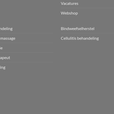
Vacatures
Webshop
ndeling
Bindweefselherstel
smassage
Cellulitis behandeling
ie
apeut
ing