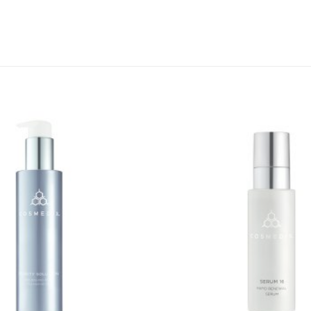
Toevoegen
aan
verlanglijst