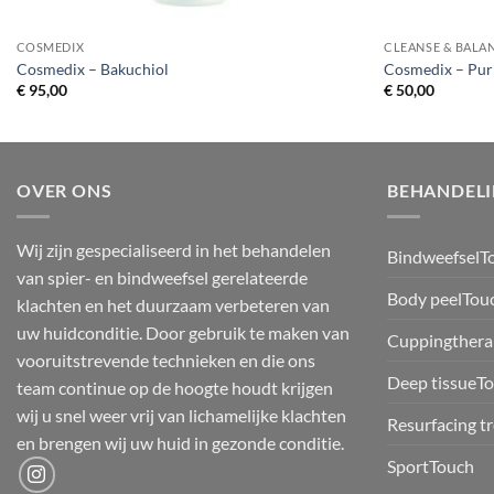
COSMEDIX
CLEANSE & BALA
Cosmedix – Bakuchiol
Cosmedix – Puri
€
95,00
€
50,00
OVER ONS
BEHANDEL
Wij zijn gespecialiseerd in het behandelen
BindweefselT
van spier- en bindweefsel gerelateerde
Body peelTou
klachten en het duurzaam verbeteren van
uw huidconditie. Door gebruik te maken van
Cuppingthera
vooruitstrevende technieken en die ons
Deep tissueT
team continue op de hoogte houdt krijgen
wij u snel weer vrij van lichamelijke klachten
Resurfacing t
en brengen wij uw huid in gezonde conditie.
SportTouch