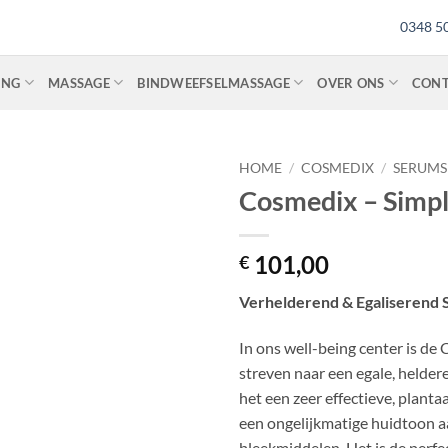
0348 5
ING
MASSAGE
BINDWEEFSELMASSAGE
OVER ONS
CON
HOME
/
COSMEDIX
/
SERUMS
Cosmedix – Simply
Toevoegen
aan
verlanglijst
101,00
€
Verhelderend & Egaliserend
In ons well-being center is de 
streven naar een egale, helder
het een zeer effectieve, plant
een ongelijkmatige huidtoon aa
bleekmiddelen. Het is de perfec